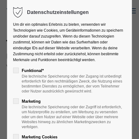
Menu
Datenschutzeinstellungen
Um dir ein optimales Erlebnis zu bieten, verwenden wir
Technologien wie Cookies, um Geräteinformationen zu speichern
und/oder darauf zuzugreifen. Wenn du diesen Technologien
Thank you for your
zustimmst, können wir Daten wie das Surfverhalten oder
eindeutige IDs auf dieser Website verarbeiten. Wenn du deine
message!
Zustimmung nicht erteilst oder zurückziehst, können bestimmte
Merkmale und Funktionen beeinträchtigt werden.
We will get in contact with you soon.
Funktional*
Die technische Speicherung oder der Zugang ist unbedingt
erforderlich für den rechtmäßigen Zweck, die Nutzung eines
bestimmten Dienstes zu ermöglichen, der vom Teilnehmer
oder Nutzer ausdrücklich gewünscht wird.
Marketing
Die technische Speicherung oder der Zugriff ist erforderlich,
um Nutzerprofile zu erstellen, um Werbung zu versenden
oder um den Nutzer auf einer Website oder über mehrere
Websites hinweg zu ähnlichen Marketingzwecken zu
verfolgen.
Marketing Cookies